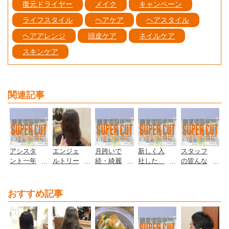
復元ドライヤー
メイク
キャンペーン
ライフスタイル
ヘアケア
ヘアスタイル
ヘアアレンジ
頭皮ケア
ネイルケア
スキンケア
関連記事
アシスタ
エンジェ
月跨いで
新しく入
スタッフ
ント一年
ルトリー
続・綺麗
社した
の皆んな
目の田代
トメント
習慣✨
田代くん
綺麗習慣
です！✨
をしても
🍀
✨
らいまし
おすすめ記事
た！(2/3)