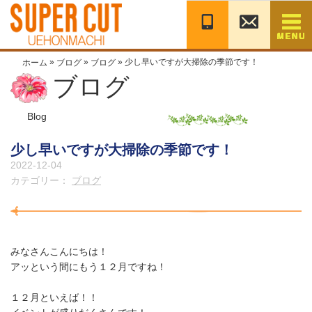
コ
ン
テ
ン
»
»
»
少し早いですが大掃除の季節です！
ホーム
ブログ
ブログ
ツ
ブログ
へ
移
動
Blog
少し早いですが大掃除の季節です！
2022-12-04
カテゴリー：
ブログ
みなさんこんにちは！
アッという間にもう１２月ですね！
１２月といえば！！