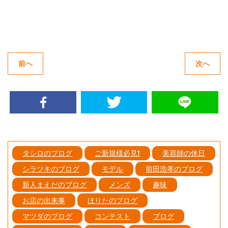
投
稿
ナ
ビ
P
N
ゲ
前へ
次へ
ー
r
e
シ
e
x
ョ
ン
v
t
i
p
o
o
u
s
s
t
p
:
タシロのブログ
ご新規様必見❗️
美容師の休日
o
シラツキのブログ
モデル
前田浩孝のブログ
s
t
新人まえだのブログ
メンズ
趣味
:
お店の出来事
ほりたのブログ
マツダのブログ
コンテスト
ブログ