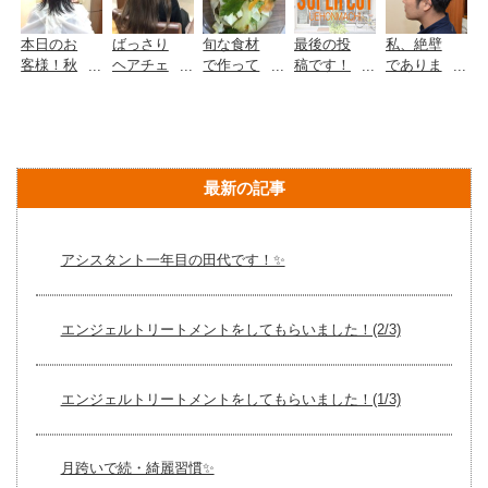
本日のお
ばっさり
旬な食材
最後の投
私、絶壁
客様！秋
ヘアチェ
で作って
稿です！
でありま
色にチェ
ンジ！春
みまし
＾＾
す。
ンジ〜！
らしく、
た！...
そしてス
イメチェ
ッキリ
ンもいい
♡...
と思いま
最新の記事
す！...
アシスタント一年目の田代です！✨
エンジェルトリートメントをしてもらいました！(2/3)
エンジェルトリートメントをしてもらいました！(1/3)
月跨いで続・綺麗習慣✨