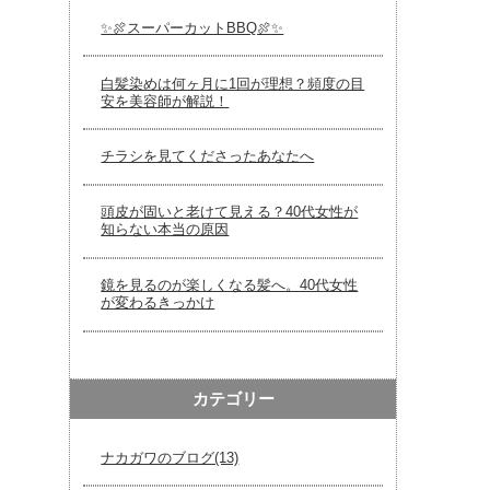
✨🍖スーパーカットBBQ🍖✨
白髪染めは何ヶ月に1回が理想？頻度の目
安を美容師が解説！
チラシを見てくださったあなたへ
頭皮が固いと老けて見える？40代女性が
知らない本当の原因
鏡を見るのが楽しくなる髪へ。40代女性
が変わるきっかけ
カテゴリー
ナカガワのブログ(13)