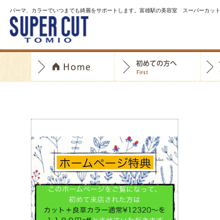
コ
パーマ、カラーでいつまでも綺麗をサポートします。富雄駅の美容室 スーパーカッ
ン
テ
ン
ツ
へ
移
動