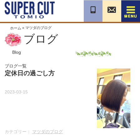
コ
ン
テ
ン
»
マツダのブログ
ホーム
ツ
ブログ
へ
移
動
Blog
ブログ一覧
定休日の過ごし方
2023-03-15
カテゴリー：
マツダのブログ