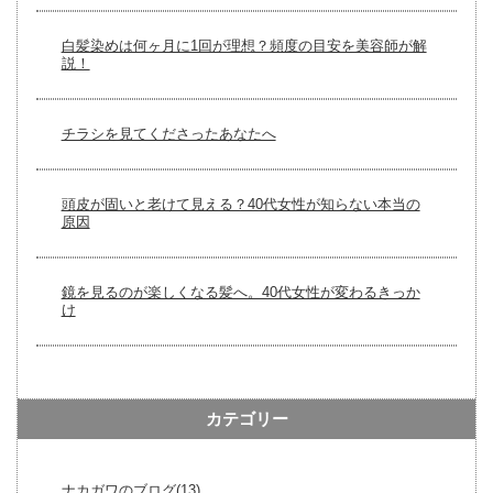
白髪染めは何ヶ月に1回が理想？頻度の目安を美容師が解
説！
チラシを見てくださったあなたへ
頭皮が固いと老けて見える？40代女性が知らない本当の
原因
鏡を見るのが楽しくなる髪へ。40代女性が変わるきっか
け
カテゴリー
ナカガワのブログ(13)